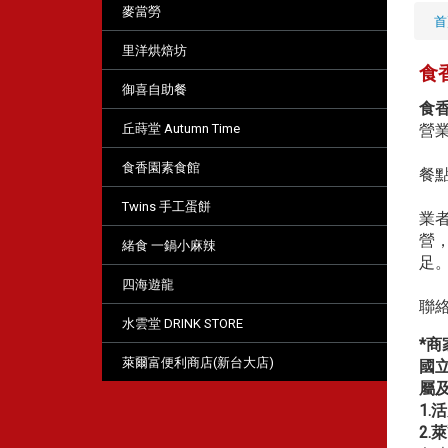
麥當勞
首
里洋烘焙坊
食
御喜自助餐
食
營業
丘蒔堂 Autumn Time
食香園素食館
餐
Twins 手工蛋餅
業
營
緒食 一鍋小麻辣
足
四海遊龍
聯絡
水雲堂 DRINK STORE
*商
萊爾富便利商店(新台大店)
國
屬
1.
2.