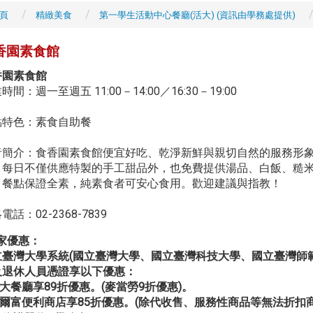
頁
精緻美食
第一學生活動中心餐廳(活大) (資訊由學務處提供)
香園素食館
香園素食館
時間：週一至週五 11:00－14:00／16:30－19:00
點特色：素食自助餐
者簡介：食香園素食館便宜好吃、乾淨新鮮與親切自然的服務形
，每日不僅供應特製的手工甜品外，也免費提供湯品、白飯、糙
。餐點保證全素，純素食者可安心食用。歡迎建議與指教！
電話：02-2368-7839
家優惠：
立臺灣大學系統(國立臺灣大學、國立臺灣科技大學、國立臺灣師
及退休人員憑證享以下優惠：
活大餐廳享89折優惠。(麥當勞9折優惠)。
萊爾富便利商店享85折優惠。(除代收售、服務性商品等無法折扣商