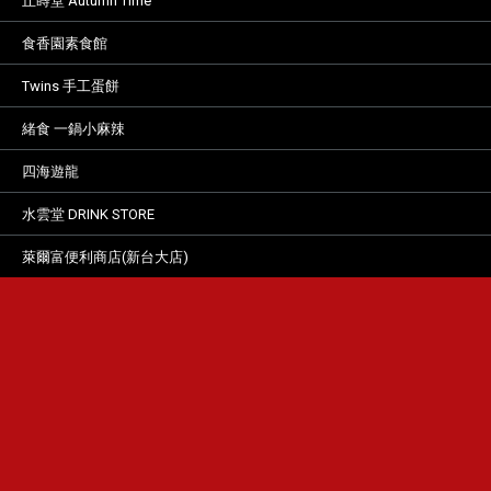
丘蒔堂 Autumn Time
食香園素食館
Twins 手工蛋餅
緒食 一鍋小麻辣
四海遊龍
水雲堂 DRINK STORE
萊爾富便利商店(新台大店)