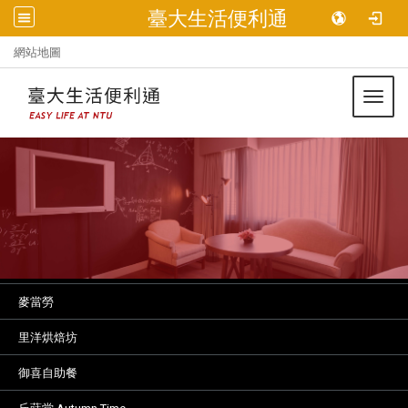
臺大生活便利通
:::
網站地圖
Toggl
麥當勞
里洋烘焙坊
御喜自助餐