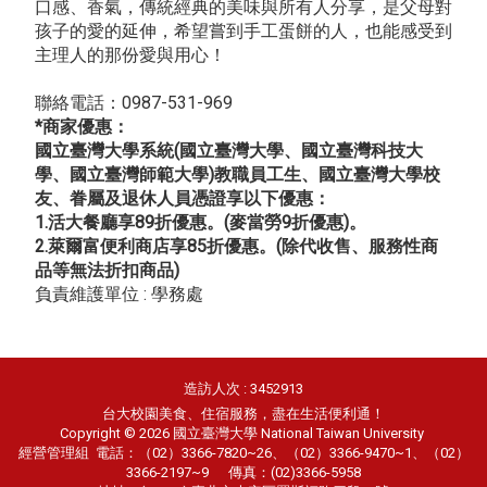
口感、香氣，傳統經典的美味與所有人分享，是父母對
孩子的愛的延伸，希望嘗到手工蛋餅的人，也能感受到
主理人的那份愛與用心！
聯絡電話：0987-531-969
*商家優惠：
國立臺灣大學系統(國立臺灣大學、國立臺灣科技大
學、國立臺灣師範大學)教職員工生、國立臺灣大學校
友、眷屬及退休人員憑證享以下優惠：
1.活大餐廳享89折優惠。(麥當勞9折優惠)。
2.萊爾富便利商店享85折優惠。(除代收售、服務性商
品等無法折扣商品)
負責維護單位 : 學務處
造訪人次 : 3452913
台大校園美食、住宿服務，盡在生活便利通！
Copyright © 2026 國立臺灣大學 National Taiwan University
經營管理組
電話：（02）3366-7820~26、（02）3366-9470~1、（02）
3366-2197~9 傳真：(02)3366-5958