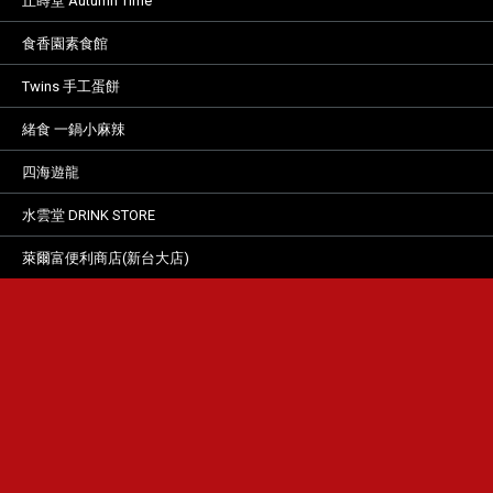
丘蒔堂 Autumn Time
食香園素食館
Twins 手工蛋餅
緒食 一鍋小麻辣
四海遊龍
水雲堂 DRINK STORE
萊爾富便利商店(新台大店)