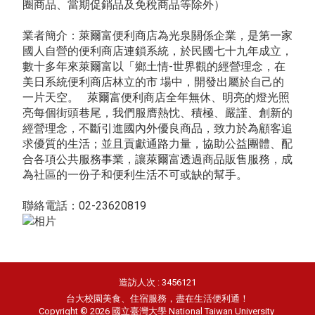
圈商品、當期促銷品及免稅商品等除外）
業者簡介：萊爾富便利商店為光泉關係企業，是第一家
國人自營的便利商店連鎖系統，於民國七十九年成立，
數十多年來萊爾富以「鄉土情-世界觀的經營理念，在
美日系統便利商店林立的市 場中，開發出屬於自己的
一片天空。 萊爾富便利商店全年無休、明亮的燈光照
亮每個街頭巷尾，我們服膺熱忱、積極、嚴謹、創新的
經營理念，不斷引進國內外優良商品，致力於為顧客追
求優質的生活；並且貢獻通路力量，協助公益團體、配
合各項公共服務事業，讓萊爾富透過商品販售服務，成
為社區的一份子和便利生活不可或缺的幫手。
聯絡電話：02-23620819
造訪人次 : 3456121
台大校園美食、住宿服務，盡在生活便利通！
Copyright © 2026 國立臺灣大學 National Taiwan University