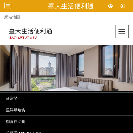
臺大生活便利通
:::
網站地圖
Toggl
麥當勞
里洋烘焙坊
御喜自助餐