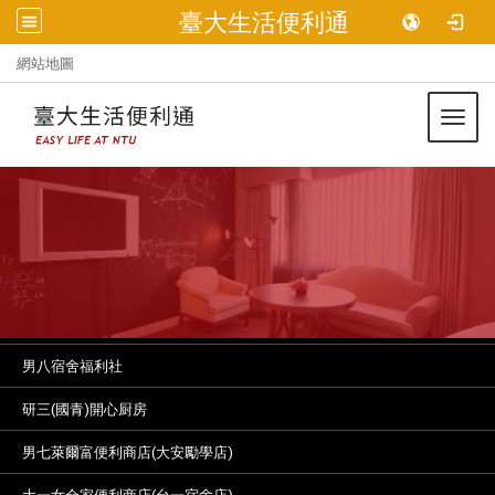
臺大生活便利通
:::
網站地圖
Toggl
男八宿舍福利社
研三(國青)開心厨房
男七萊爾富便利商店(大安勵學店)