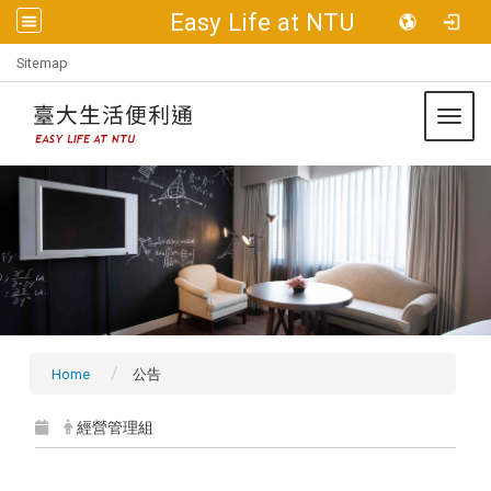
Easy Life at NTU
:::
Sitemap
Toggl
Home
公告
經營管理組