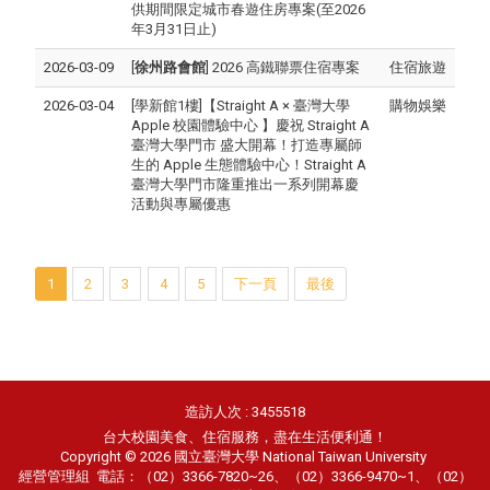
供期間限定城市春遊住房專案(至2026
年3月31日止)
2026-03-09
[
徐州路會館
] 2026 高鐵聯票住宿專案
住宿旅遊
2026-03-04
[學新館1樓]【Straight A × 臺灣大學
購物娛樂
Apple 校園體驗中心 】慶祝 Straight A
臺灣大學門市 盛大開幕！打造專屬師
生的 Apple 生態體驗中心！Straight A
臺灣大學門市隆重推出一系列開幕慶
活動與專屬優惠
1
2
3
4
5
下一頁
最後
造訪人次 : 3455518
台大校園美食、住宿服務，盡在生活便利通！
Copyright © 2026 國立臺灣大學 National Taiwan University
經營管理組
電話：（02）3366-7820~26、（02）3366-9470~1、（02）