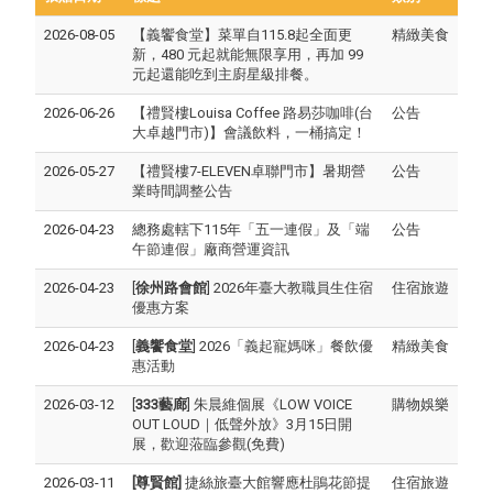
2026-08-05
【義饗食堂】菜單自115.8起全面更
精緻美食
新，480 元起就能無限享用，再加 99
元起還能吃到主廚星級排餐。
2026-06-26
【禮賢樓Louisa Coffee 路易莎咖啡(台
公告
大卓越門市)】會議飲料，一桶搞定！
2026-05-27
【禮賢樓7-ELEVEN卓聯門市】暑期營
公告
業時間調整公告
2026-04-23
總務處轄下115年「五一連假」及「端
公告
午節連假」廠商營運資訊
2026-04-23
[
徐州路會館
] 2026年臺大教職員生住宿
住宿旅遊
優惠方案
2026-04-23
[
義饗食堂
] 2026「義起寵媽咪」餐飲優
精緻美食
惠活動
2026-03-12
[
333藝廊
] 朱晨維個展《LOW VOICE
購物娛樂
OUT LOUD｜低聲外放》3月15日開
展，歡迎蒞臨參觀(免費)
2026-03-11
[尊賢館]
捷絲旅臺大館響應杜鵑花節提
住宿旅遊