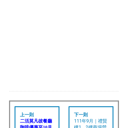
上一則
下一則
111年9月｜禮賢
二活莫凡彼餐廳
樓1、2樓商場營
咖啡優惠至10月