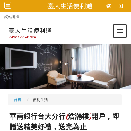
臺大生活便利通
:::
網站地圖
Toggl
首頁
便利生活
(
)
華南銀行台大分行
浩瀚樓
開戶，即
贈送精美好禮，送完為止