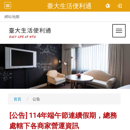
臺大生活便利通
:::
網站地圖
Toggl
首頁
公告
[公告]
114年端午節連續假期，總務
處轄下各商家營運資訊