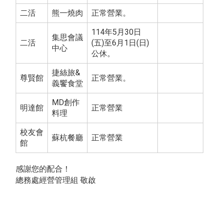
二活
熊一燒肉
正常營業。
114年5月30日
集思會議
二活
(五)至6月1日(日)
中心
公休。
捷絲旅&
尊賢館
正常營業。
義饗食堂
MD創作
明達館
正常營業
料理
校友會
蘇杭餐廳
正常營業
館
感謝您的配合！
總務處經營管理組
敬啟