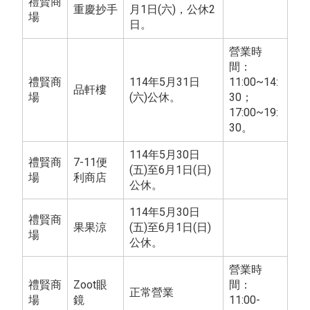
禮賢商
重慶抄手
月1日(六)，公休2
場
日。
營業時
間：
禮賢商
114年5月31日
11:00~14:
品軒樓
場
(六)公休。
30；
17:00~19:
30。
114年5月30日
禮賢商
7-11便
(五)至6月1日(日)
場
利商店
公休。
114年5月30日
禮賢商
果果涼
(五)至6月1日(日)
場
公休。
營業時
禮賢商
Zoot眼
間：
正常營業
場
鏡
11:00-