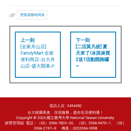
營業調整時間表
上一則
下一則
[全家舟山店]
[二活莫凡彼] 夏
FamilyMart 全家
天來了!冰淇淋買
便利商店-台大舟
2送1活動開跑囉
山店-盛大開幕🎉
~
造訪人次 : 3454492
台大校園美食、住宿服務，盡在生活便利通！
Copyright © 2026 國立臺灣大學 National Taiwan University
經營管理組
電話：（02）3366-7820~26、（02）3366-9470~1、（02）
3366-2197~9 傳真：(02)3366-5958