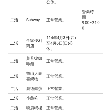
公休。
營業時
間：
二活
Subway
正常營業。
9:00~21:0
0
114年4月3日(四)
全家便利
二活
至4月6日(日)公
商店
休。
莫凡彼咖
二活
正常營業。
啡館
魯山人壽
二活
正常營業。
喜鍋物
二活
龐德羅莎
正常營業。
二活
小蔬杭
正常營業。
二活
曉鹿鳴樓
正常營業。