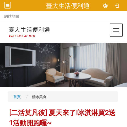
臺大生活便利通
:::
網站地圖
Toggl
首頁
精緻美食
[二活莫凡彼] 夏天來了!冰淇淋買2送
1活動開跑囉~