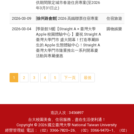
供期間限定城市春遊住房專案(至2026
年3月31日止)
2026-03-09
[
徐州路會館
] 2026 高鐵聯票住宿專案
住宿旅遊
2026-03-04
[學新館1樓]【Straight A × 臺灣大學
購物娛樂
Apple 校園體驗中心 】慶祝 Straight A
臺灣大學門市 盛大開幕！打造專屬師
生的 Apple 生態體驗中心！Straight A
臺灣大學門市隆重推出一系列開幕慶
活動與專屬優惠
1
2
3
4
5
下一頁
最後
造訪人次 : 3456897
台大校園美食、住宿服務，盡在生活便利通！
Copyright © 2026 國立臺灣大學 National Taiwan University
經營管理組
電話：（02）3366-7820~26、（02）3366-9470~1、（02）