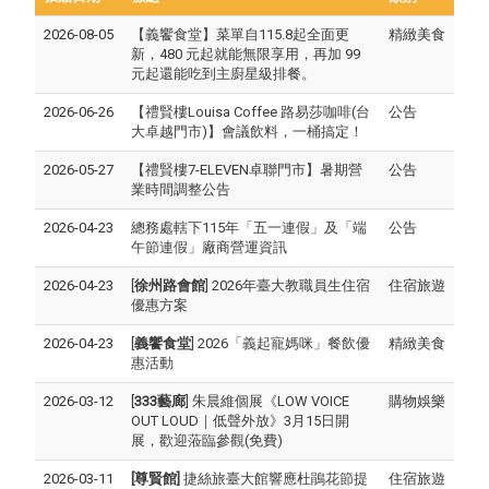
2026-08-05
【義饗食堂】菜單自115.8起全面更
精緻美食
新，480 元起就能無限享用，再加 99
元起還能吃到主廚星級排餐。
2026-06-26
【禮賢樓Louisa Coffee 路易莎咖啡(台
公告
大卓越門市)】會議飲料，一桶搞定！
2026-05-27
【禮賢樓7-ELEVEN卓聯門市】暑期營
公告
業時間調整公告
2026-04-23
總務處轄下115年「五一連假」及「端
公告
午節連假」廠商營運資訊
2026-04-23
[
徐州路會館
] 2026年臺大教職員生住宿
住宿旅遊
優惠方案
2026-04-23
[
義饗食堂
] 2026「義起寵媽咪」餐飲優
精緻美食
惠活動
2026-03-12
[
333藝廊
] 朱晨維個展《LOW VOICE
購物娛樂
OUT LOUD｜低聲外放》3月15日開
展，歡迎蒞臨參觀(免費)
2026-03-11
[尊賢館]
捷絲旅臺大館響應杜鵑花節提
住宿旅遊