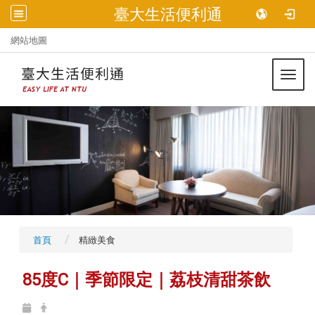
臺大生活便利通
:::
網站地圖
Toggl
首頁
精緻美食
85度C｜季節限定｜荔枝清甜茶飲