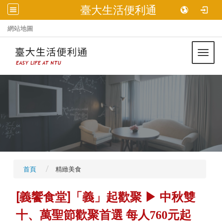
臺大生活便利通
:::
網站地圖
Toggl
首頁
精緻美食
[義饗食堂]
「義」起歡聚 ▶︎ 中秋雙
十、萬聖節歡聚首選 每人760元起