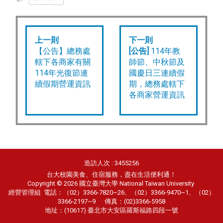
上一則
下一則
【公告】總務處
[公告]
114年教
轄下各商家有關
師節、中秋節及
114年光復節連
國慶日三連續假
續假期營運資訊
期，總務處轄下
各商家營運資訊
造訪人次 : 3455256
台大校園美食、住宿服務，盡在生活便利通！
Copyright © 2026 國立臺灣大學 National Taiwan University
經營管理組
電話：（02）3366-7820~26、（02）3366-9470~1、（02）
3366-2197~9 傳真：(02)3366-5958
地址：(10617) 臺北市大安區羅斯福路四段一號