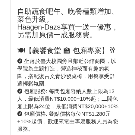
自助蔬食吧午、晚餐種類增加、
菜色升級。
Häagen-Dazs享買一送一優惠，
另需加原價一成服務費。
🍽️【義饗食堂 🏫 包廂專案】🥂
🅥 坐落於臺大校園旁且鄰近公館商圈，以
學院為主題打造，營造神秘而有趣的氛
圍，搭配復古文青沙發桌椅，用餐享受舒
適輕鬆氛圍。
🅥 包廂服務: 每間包廂容納人數上限為12
人，最低消費NT$10,000+10%起；二間包
廂上限為24位，最低消費NT$20,000+10%
🅥 包廂價格: 餐點價格每位NT$1,280元
+10%起價，歡迎來電由專屬服務人員為您
服務。