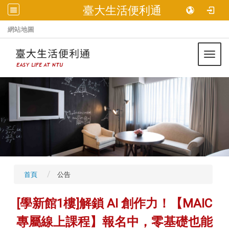
臺大生活便利通
:::
網站地圖
Toggl
首頁
公告
[學新館1樓]解鎖 AI 創作力！【MAIC
專屬線上課程】報名中，零基礎也能